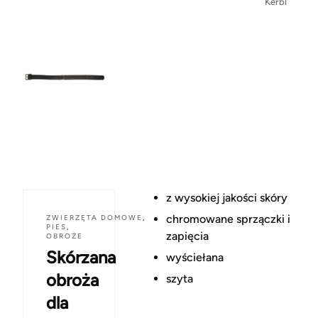
Kerbl
z wysokiej jakości skóry
chromowane sprzączki i
ZWIERZĘTA DOMOWE
,
PIES
,
zapięcia
OBROŻE
Skórzana
wyściełana
obroża
szyta
dla