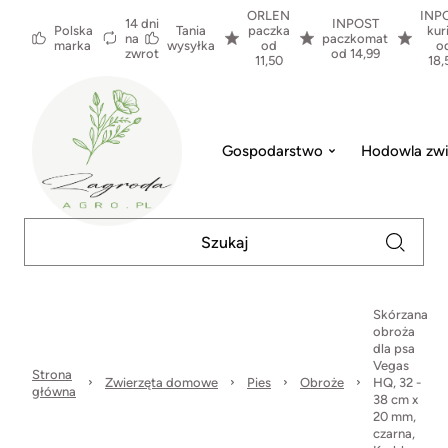
ORLEN
INP
14 dni
INPOST
Polska
Tania
paczka
kur
na
paczkomat
marka
wysyłka
od
o
zwrot
od 14,99
11,50
18,
Gospodarstwo
Hodowla zwi
Skórzana
obroża
dla psa
Vegas
Strona
Zwierzęta domowe
Pies
Obroże
HQ, 32 -
główna
38 cm x
20 mm,
czarna,