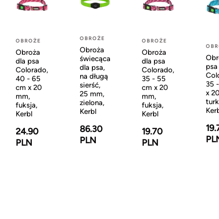
OBROŻE
OBROŻE
OBROŻE
OBR
Obroża
Obroża
Obroża
Obr
świecąca
dla psa
dla psa
psa
dla psa,
Colorado,
Colorado,
Col
na długą
40 - 65
35 - 55
35 
sierść,
cm x 20
cm x 20
x 2
25 mm,
mm,
mm,
tur
zielona,
fuksja,
fuksja,
Ker
Kerbl
Kerbl
Kerbl
19.
86.30
24.90
19.70
PL
PLN
PLN
PLN