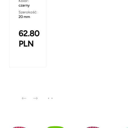
Kolor:
czarny
Szerokość:
20 mm
62.80
PLN