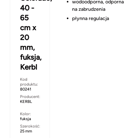
wodoodporna, odporna
40 -
na zabrudzenia
65
płynna regulacja
cm x
20
mm,
fuksja,
Kerbl
Kod
produktu:
80241
Producent:
KERBL
Kolor:
fuksja
Szerokość:
25 mm