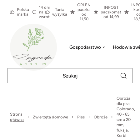
ORLEN
INP
14 dni
INPOST
Polska
Tania
paczka
kur
na
paczkomat
marka
wysyłka
od
o
zwrot
od 14,99
11,50
18,
Gospodarstwo
Hodowla zwi
Obroża
dla psa
Colorado,
Strona
40 - 65
Zwierzęta domowe
Pies
Obroże
główna
cm x 20
mm,
fuksja,
Kerbl