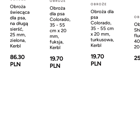
OBROŻE
OBROŻE
Obroża
Obroża
Obroża dla
świecąca
dla psa
psa
dla psa,
OB
Colorado,
Colorado,
na długą
Ob
35 - 55
35 - 55 cm
sierść,
Sh
cm x 20
x 20 mm,
25 mm,
fl
mm,
turkusowa,
zielona,
40
fuksja,
Kerbl
Kerbl
20
Kerbl
19.70
86.30
25
19.70
PLN
PLN
PLN