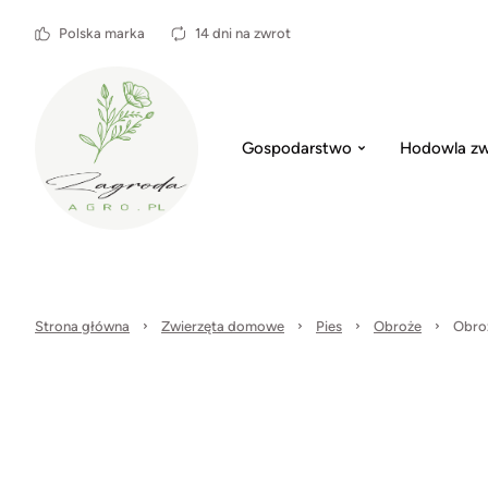
Polska marka
14 dni na zwrot
Gospodarstwo
Hodowla zw
Strona główna
Zwierzęta domowe
Pies
Obroże
Obroż