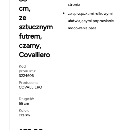
stronie
cm,
ze sprzączkami rolkowymi
ze
ułatwiającymi poprawianie
sztucznym
mocowania pasa
futrem,
czarny,
Covalliero
Kod
produktu:
3224606
Producent:
COVALLIERO
Długość:
55 cm
Kolor:
czarny