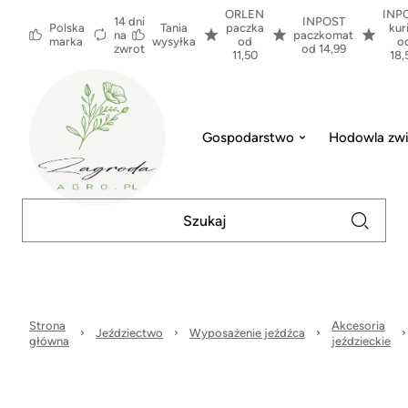
ORLEN
INP
14 dni
INPOST
Polska
Tania
paczka
kur
na
paczkomat
marka
wysyłka
od
o
zwrot
od 14,99
11,50
18,
Gospodarstwo
Hodowla zwi
Strona
Akcesoria
Jeździectwo
Wyposażenie jeźdźca
główna
jeździeckie