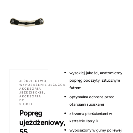
wysokiej jakości, anatomiczny
popręg podszyty sztucznym
JEŹDZIECTWO
,
WYPOSAŻENIE JEŹDŹCA
,
futrem
AKCESORIA
JEŹDZIECKIE
,
AKCESORIA
optymalna ochrona przed
DO
SIODEŁ
otarciami i uciskami
Popręg
z trzema pierścieniami w
ujeżdżeniowy,
kształcie litery D
55
wyposażony w gumy po lewej