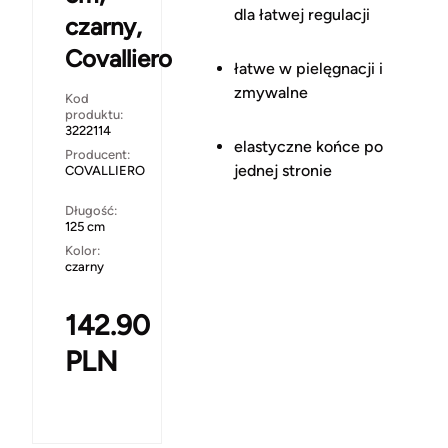
dla łatwej regulacji
czarny,
Covalliero
łatwe w pielęgnacji i
zmywalne
Kod
produktu:
3222114
elastyczne końce po
Producent:
jednej stronie
COVALLIERO
Długość:
125 cm
Kolor:
czarny
142.90
PLN