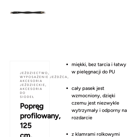
miękki, bez tarcia i łatwy
w pielęgnacji do PU
JEŹDZIECTWO
,
WYPOSAŻENIE JEŹDŹCA
,
AKCESORIA
JEŹDZIECKIE
,
cały pasek jest
AKCESORIA
DO
wzmocniony, dzięki
SIODEŁ
czemu jest niezwykle
Popręg
wytrzymały i odporny na
profilowany,
rozdarcie
125
cm,
z klamrami rolkowymi