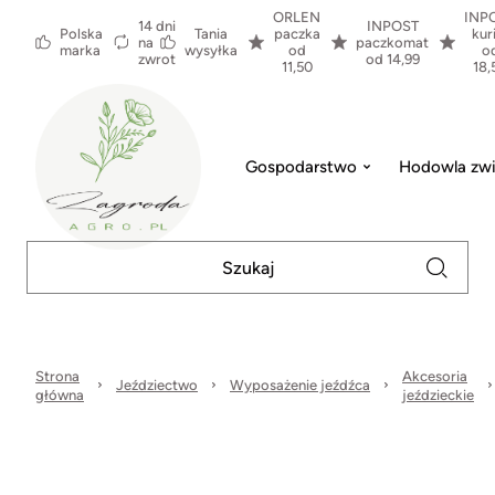
ORLEN
INP
14 dni
INPOST
Polska
Tania
paczka
kur
na
paczkomat
marka
wysyłka
od
o
zwrot
od 14,99
11,50
18,
Gospodarstwo
Hodowla zwi
Strona
Akcesoria
Jeździectwo
Wyposażenie jeźdźca
główna
jeździeckie