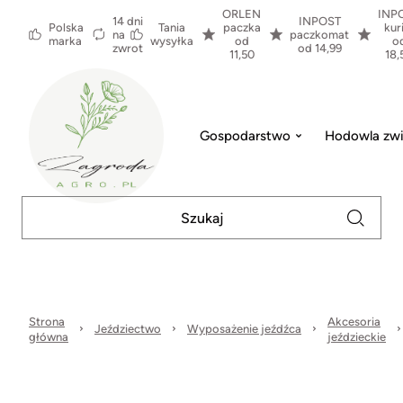
ORLEN
INP
14 dni
INPOST
Polska
Tania
paczka
kur
na
paczkomat
marka
wysyłka
od
o
zwrot
od 14,99
11,50
18,
Gospodarstwo
Hodowla zwi
Strona
Akcesoria
Jeździectwo
Wyposażenie jeźdźca
główna
jeździeckie