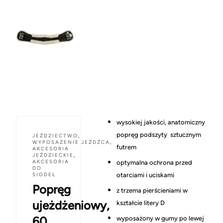
wysokiej jakości, anatomiczny
popręg podszyty sztucznym
JEŹDZIECTWO
,
WYPOSAŻENIE JEŹDŹCA
,
futrem
AKCESORIA
JEŹDZIECKIE
,
AKCESORIA
optymalna ochrona przed
DO
SIODEŁ
otarciami i uciskami
Popręg
z trzema pierścieniami w
ujeżdżeniowy,
kształcie litery D
60
wyposażony w gumy po lewej