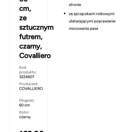
stronie
cm,
ze sprzączkami rolkowymi
ze
ułatwiającymi poprawianie
sztucznym
mocowania pasa
futrem,
czarny,
Covalliero
Kod
produktu:
3224607
Producent:
COVALLIERO
Długość:
60 cm
Kolor:
czarny