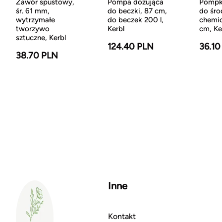
Zawór spustowy,
Pompa dozująca
Pompk
śr. 61 mm,
do beczki, 87 cm,
do śr
wytrzymałe
do beczek 200 l,
chemic
tworzywo
Kerbl
cm, Ke
sztuczne, Kerbl
124.40 PLN
36.10
38.70 PLN
Inne
Kontakt