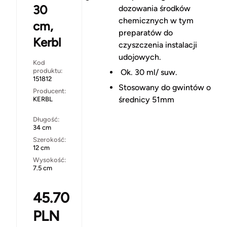
30
dozowania środków
chemicznych w tym
cm,
preparatów do
Kerbl
czyszczenia instalacji
udojowych.
Kod
produktu:
Ok. 30 ml/ suw.
151812
Stosowany do gwintów o
Producent:
średnicy 51mm
KERBL
Długość:
34 cm
Szerokość:
12 cm
Wysokość:
7.5 cm
45.70
PLN