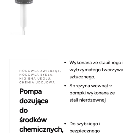
Wykonana ze stabilnego i
wytrzymałego tworzywa
HODOWLA ZWIERZĄT
,
HODOWLA BYDŁA
,
sztucznego.
HIGIENA UDOJU
,
CHEMIA UDOJOWA
Sprężyna wewnątrz
Pompa
pompki wykonana ze
dozująca
stali nierdzewnej
do
środków
Do szybkiego i
chemicznych,
bezpiecznego