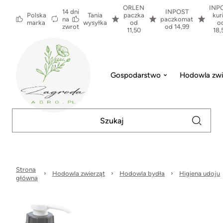
ORLEN
INP
14 dni
INPOST
Polska
Tania
paczka
kur
na
paczkomat
marka
wysyłka
od
o
zwrot
od 14,99
11,50
18,
Gospodarstwo
Hodowla zwi
Strona
Hodowla zwierząt
Hodowla bydła
Higiena udoju
główna