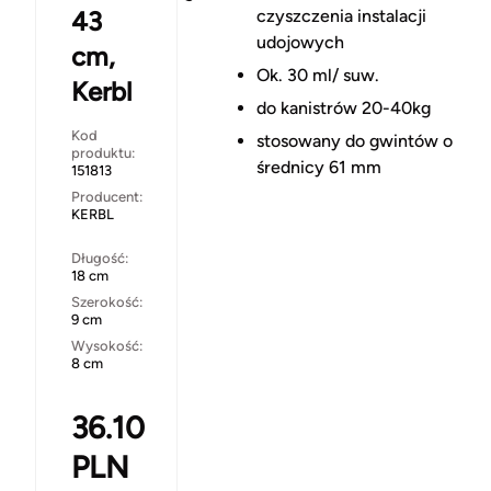
43
czyszczenia instalacji
udojowych
cm,
Ok. 30 ml/ suw.
Kerbl
do kanistrów 20-40kg
Kod
stosowany do gwintów o
produktu:
średnicy 61 mm
151813
Producent:
KERBL
Długość:
18 cm
Szerokość:
9 cm
Wysokość:
8 cm
36.10
PLN