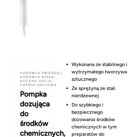
Wykonana ze stabilnego i
wytrzymałego tworzywa
HODOWLA ZWIERZĄT
,
HODOWLA BYDŁA
,
sztucznego
HIGIENA UDOJU
,
CHEMIA UDOJOWA
Ze sprężyną ze stali
Pompka
nierdzewnej
dozująca
Do szybkiego i
do
bezpiecznego
dozowania środków
środków
chemicznych w tym
chemicznych,
preparatów do