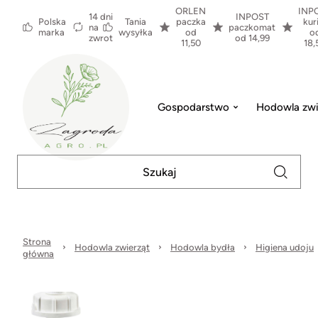
ORLEN
INP
14 dni
INPOST
Polska
Tania
paczka
kur
na
paczkomat
marka
wysyłka
od
o
zwrot
od 14,99
11,50
18,
Gospodarstwo
Hodowla zwi
Strona
Hodowla zwierząt
Hodowla bydła
Higiena udoju
główna