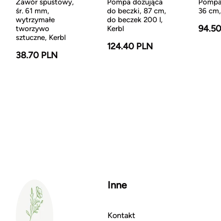
Zawór spustowy,
Pompa dozująca
Pompa
śr. 61 mm,
do beczki, 87 cm,
36 cm,
wytrzymałe
do beczek 200 l,
94.5
tworzywo
Kerbl
sztuczne, Kerbl
124.40 PLN
38.70 PLN
Inne
Kontakt