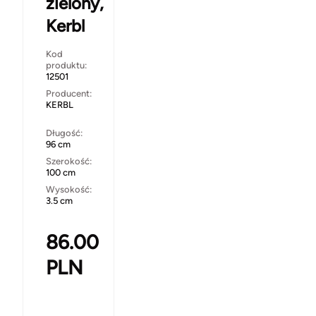
zielony,
Kerbl
Kod
produktu:
12501
Producent:
KERBL
Długość:
96 cm
Szerokość:
100 cm
Wysokość:
3.5 cm
86.00
PLN