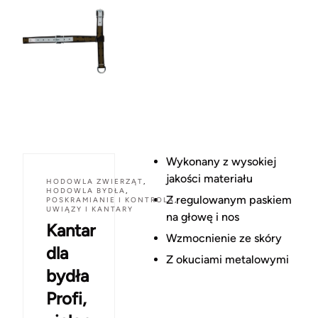
Wykonany z wysokiej
jakości materiału
HODOWLA ZWIERZĄT
,
HODOWLA BYDŁA
,
Z regulowanym paskiem
POSKRAMIANIE I KONTROLA
,
UWIĄZY I KANTARY
na głowę i nos
Kantar
Wzmocnienie ze skóry
dla
Z okuciami metalowymi
bydła
Profi,