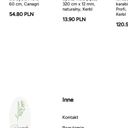
60 cm, Canagri
320 cm x 12 mm,
karab
naturalny, Kerbl
Profi,
54.80 PLN
Kerbl
13.90 PLN
120.
Inne
Kontakt
Regulamin