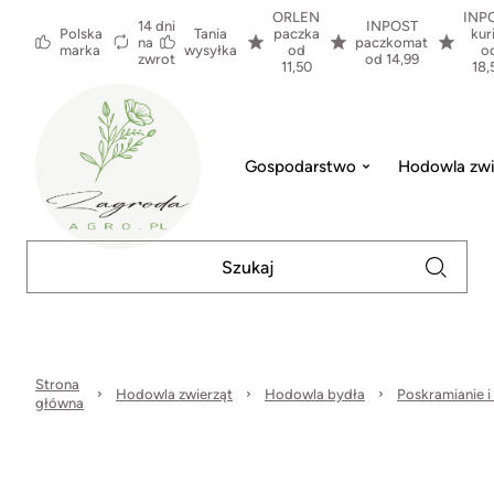
ORLEN
INP
14 dni
INPOST
Polska
Tania
paczka
kur
na
paczkomat
marka
wysyłka
od
o
zwrot
od 14,99
11,50
18,
Gospodarstwo
Hodowla zwi
Strona
Hodowla zwierząt
Hodowla bydła
Poskramianie i
główna