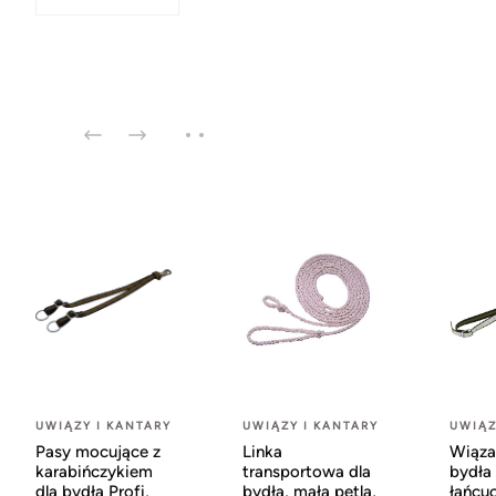
UWIĄZY I KANTARY
UWIĄZY I KANTARY
UWIĄZ
Pasy mocujące z
Linka
Wiąza
karabińczykiem
transportowa dla
bydła 
dla bydła Profi,
bydła, mała pętla,
łańcu