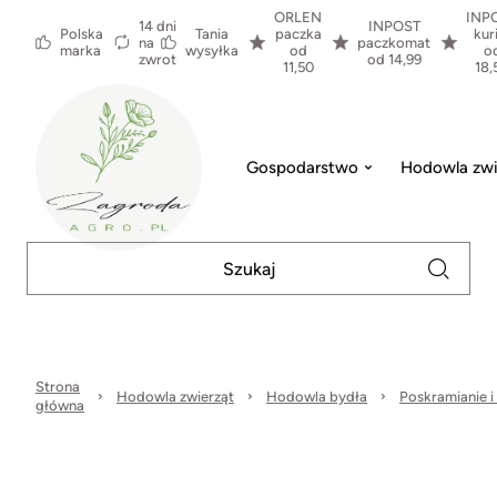
ORLEN
INP
14 dni
INPOST
Polska
Tania
paczka
kur
na
paczkomat
marka
wysyłka
od
o
zwrot
od 14,99
11,50
18,
Gospodarstwo
Hodowla zwi
Strona
Hodowla zwierząt
Hodowla bydła
Poskramianie i
główna