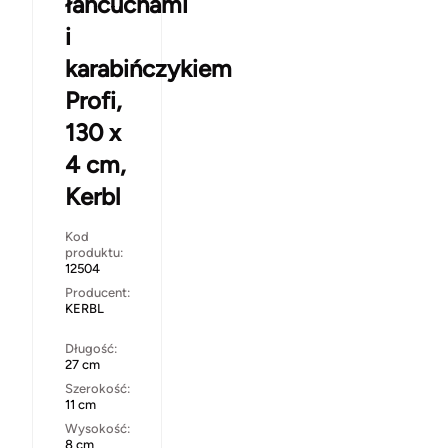
łańcuchami
i
karabińczykiem
Profi,
130 x
4 cm,
Kerbl
Kod
produktu:
12504
Producent:
KERBL
Długość:
27 cm
Szerokość:
11 cm
Wysokość:
8 cm