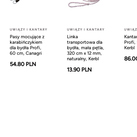
UWIĄZY I KANTARY
UWIĄZY I KANTARY
UWIĄZ
Pasy mocujące z
Linka
Kantar
karabińczykiem
transportowa dla
Profi,
dla bydła Profi,
bydła, mała pętla,
Kerbl
60 cm, Canagri
320 cm x 12 mm,
86.0
naturalny, Kerbl
54.80 PLN
13.90 PLN