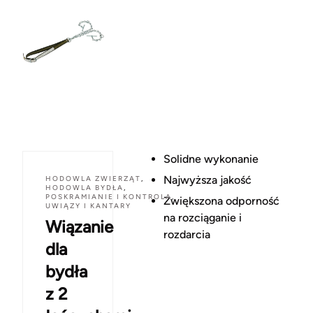
Solidne wykonanie
Najwyższa jakość
HODOWLA ZWIERZĄT
,
HODOWLA BYDŁA
,
POSKRAMIANIE I KONTROLA
,
Zwiększona odporność
UWIĄZY I KANTARY
na rozciąganie i
Wiązanie
rozdarcia
dla
bydła
z 2