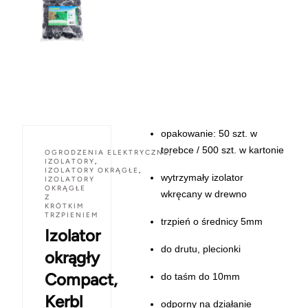
opakowanie: 50 szt. w
torebce / 500 szt. w kartonie
OGRODZENIA ELEKTRYCZNE
,
IZOLATORY
,
IZOLATORY OKRĄGŁE
,
wytrzymały izolator
IZOLATORY
OKRĄGŁE
wkręcany w drewno
Z
KRÓTKIM
TRZPIENIEM
trzpień o średnicy 5mm
Izolator
do drutu, plecionki
okrągły
Compact,
do taśm do 10mm
Kerbl
odporny na działanie