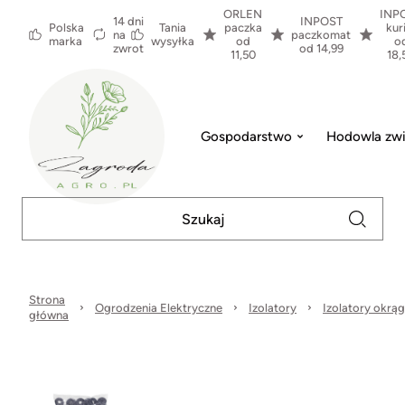
ORLEN
INP
14 dni
INPOST
Polska
Tania
paczka
kur
na
paczkomat
marka
wysyłka
od
o
zwrot
od 14,99
11,50
18,
Gospodarstwo
Hodowla zwi
Strona
Ogrodzenia Elektryczne
Izolatory
Izolatory okrąg
główna