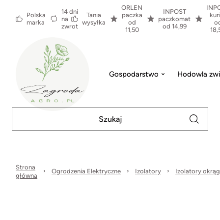
ORLEN
INP
14 dni
INPOST
Polska
Tania
paczka
kur
na
paczkomat
marka
wysyłka
od
o
zwrot
od 14,99
11,50
18,
Gospodarstwo
Hodowla zwi
Strona
Ogrodzenia Elektryczne
Izolatory
Izolatory okrąg
główna