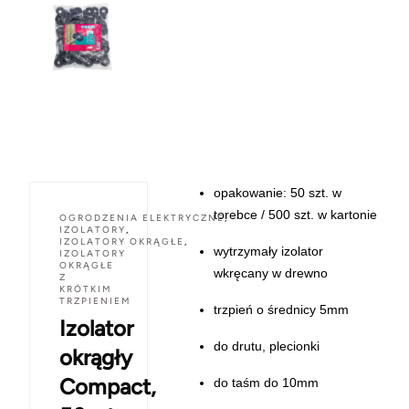
opakowanie: 50 szt. w
torebce / 500 szt. w kartonie
OGRODZENIA ELEKTRYCZNE
,
IZOLATORY
,
IZOLATORY OKRĄGŁE
,
wytrzymały izolator
IZOLATORY
OKRĄGŁE
wkręcany w drewno
Z
KRÓTKIM
TRZPIENIEM
trzpień o średnicy 5mm
Izolator
do drutu, plecionki
okrągły
Compact,
do taśm do 10mm