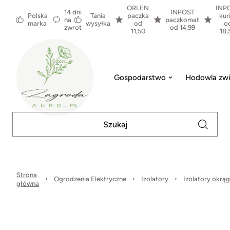
ORLEN
INP
14 dni
INPOST
Polska
Tania
paczka
kur
na
paczkomat
marka
wysyłka
od
o
zwrot
od 14,99
11,50
18,
Gospodarstwo
Hodowla zwi
Strona
Ogrodzenia Elektryczne
Izolatory
Izolatory okrąg
główna