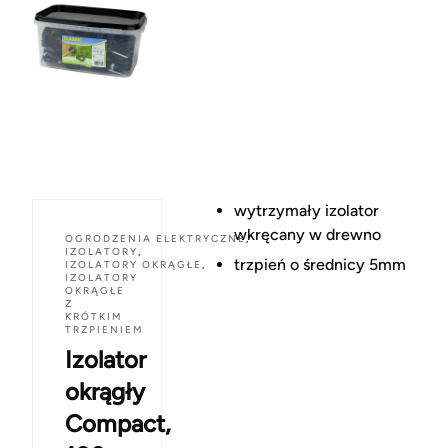
wytrzymały izolator
wkręcany w drewno
OGRODZENIA ELEKTRYCZNE
,
IZOLATORY
,
trzpień o średnicy 5mm
IZOLATORY OKRĄGŁE
,
IZOLATORY
OKRĄGŁE
Z
KRÓTKIM
TRZPIENIEM
Izolator
okrągły
Compact,