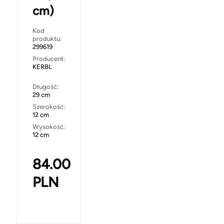
cm)
Kod
produktu:
299619
Producent:
KERBL
Długość:
29 cm
Szerokość:
12 cm
Wysokość:
12 cm
84.00
PLN