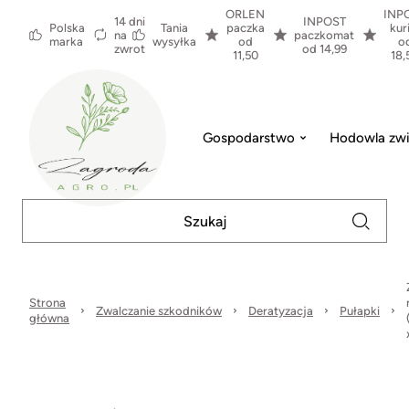
ORLEN
INP
14 dni
INPOST
Polska
Tania
paczka
kur
na
paczkomat
marka
wysyłka
od
o
zwrot
od 14,99
11,50
18,
Gospodarstwo
Hodowla zwi
Strona
Zwalczanie szkodników
Deratyzacja
Pułapki
główna