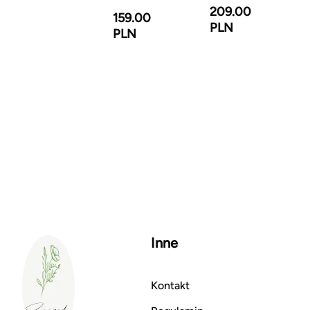
209.00
159.00
PLN
PLN
Inne
Kontakt