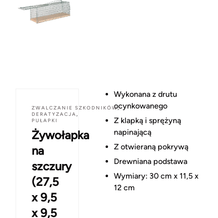
Wykonana z drutu
ocynkowanego
ZWALCZANIE SZKODNIKÓW
,
DERATYZACJA
,
Z klapką i sprężyną
PUŁAPKI
napinającą
Żywołapka
Z otwieraną pokrywą
na
Drewniana podstawa
szczury
Wymiary: 30 cm x 11,5 x
(27,5
12 cm
x 9,5
x 9,5