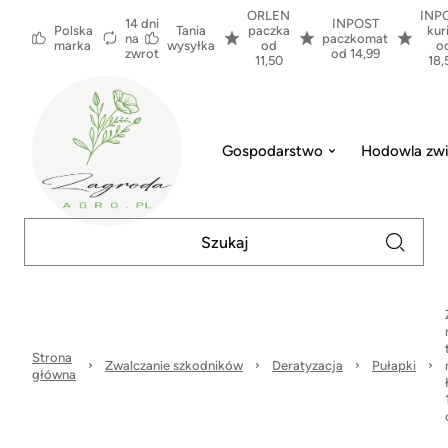
ORLEN
INP
14 dni
INPOST
Polska
Tania
paczka
kur
na
paczkomat
marka
wysyłka
od
o
zwrot
od 14,99
11,50
18,
Gospodarstwo
Hodowla zwi
Strona
Zwalczanie szkodników
Deratyzacja
Pułapki
główna