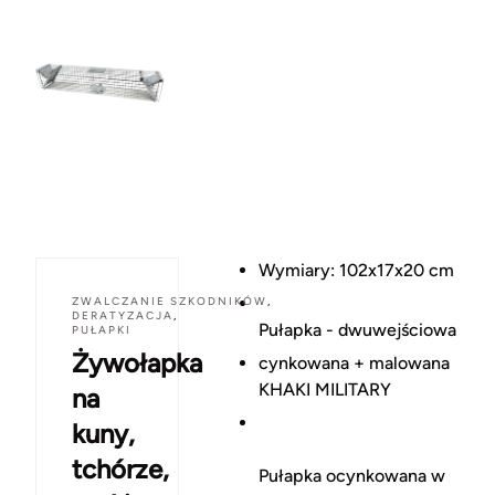
Wymiary: 102x17x20 cm
ZWALCZANIE SZKODNIKÓW
,
DERATYZACJA
,
Pułapka - dwuwejściowa
PUŁAPKI
Żywołapka
cynkowana + malowana
KHAKI MILITARY
na
kuny,
tchórze,
Pułapka ocynkowana w