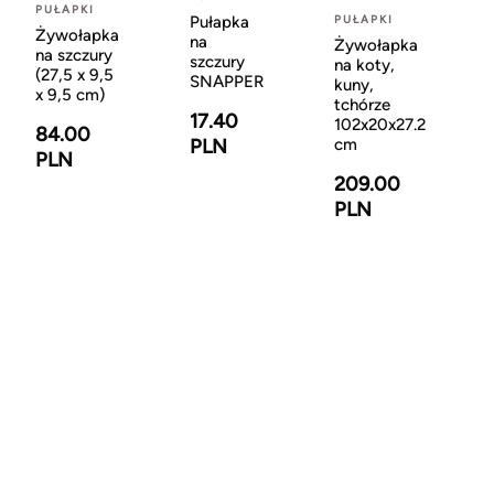
PUŁAPKI
Pułapka
PUŁAPKI
Żywołapka
na
Żywołapka
na szczury
szczury
na koty,
(27,5 x 9,5
SNAPPER
kuny,
x 9,5 cm)
tchórze
17.40
102x20x27.2
84.00
PLN
cm
PLN
209.00
PLN