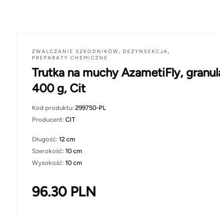
ZWALCZANIE SZKODNIKÓW
,
DEZYNSEKCJA
,
PREPARATY CHEMICZNE
Trutka na muchy AzametiFly, granul
400 g, Cit
Kod produktu:
299750-PL
Producent:
CIT
Długość:
12 cm
Szerokość:
10 cm
Wysokość:
10 cm
96.30
PLN