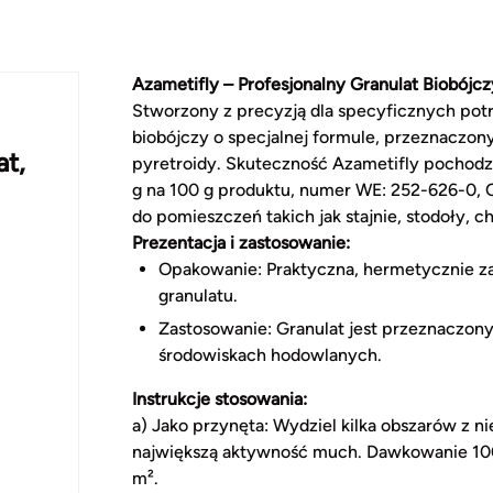
Azametifly – Profesjonalny Granulat Biobójcz
Stworzony z precyzją dla specyficznych pot
biobójczy o specjalnej formule, przeznaczon
at,
pyretroidy. Skuteczność Azametifly pochodzi
g na 100 g produktu, numer WE: 252-626-0, C
do pomieszczeń takich jak stajnie, stodoły, c
Prezentacja i zastosowanie:
Opakowanie: Praktyczna, hermetycznie zam
granulatu.
Zastosowanie: Granulat jest przeznaczony
środowiskach hodowlanych.
Instrukcje stosowania:
a) Jako przynęta: Wydziel kilka obszarów z ni
największą aktywność much. Dawkowanie 100
m².