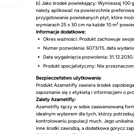
b) Jako środek powlekający: Wymieszaj 100 g 
należy aplikować na powierzchnie preferowa
przygotowanie powlekanych płyt, które można
wymiarach 25 x 30 cm na każde 10 m² powier
Informacje dodatkowe:
Okres ważności: Produkt zachowuje swoje 
Numer pozwolenia: 6073/15, data wydania
Data wygaśnięcia pozwolenia: 31.12.2030.
Produkt specjalistyczny: Nie przeznaczo
Bezpieczeństwo użytkowania:
Produkt Azametifly zawiera środek zapobie
zapoznanie się z etykietą i informacjami o p
Zalety Azametifly:
Azametifly łączy w sobie zaawansowaną form
idealnym wyborem dla tych, którzy potrzebu
kontrolowaniu populacji much. Jego unikaln
inne środki zawodzą, a dodatkowa gorycz z