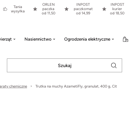
ORLEN
INPOST
INPOST
Tania
paczka
paczkomat
kurier
wysyłka
od 11,50
od 14,99
od 18,50
ierząt
Nasiennictwo
Ogrodzenia elektryczne
araty chemiczne
Trutka na muchy AzametiFly, granulat, 400 g, Cit