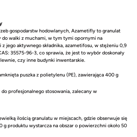
y
rzeb gospodarstw hodowlanych, Azametifly to granulat
y do walki z muchami, w tym tymi opornymi na
 z jego aktywnego składnika, azametifosu, w stężeniu 0,9
AS: 35575-96-3, co sprawia, że jest to wybór doskonały
hlewnie, czy inne budynki inwentarskie.
knięta puszka z polietylenu (PE), zawierająca 400 g
 do profesjonalnego stosowania, zalecany w
ewielką ilością granulatu w miejscach, gdzie obserwuje się
 g produktu wystarcza na obszar o powierzchni około 50