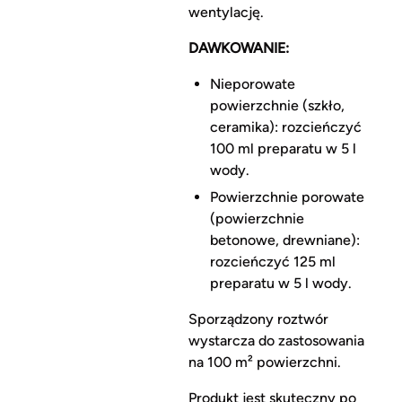
wentylację.
DAWKOWANIE:
Nieporowate
powierzchnie (szkło,
ceramika): rozcieńczyć
100 ml preparatu w 5 l
wody.
Powierzchnie porowate
(powierzchnie
betonowe, drewniane):
rozcieńczyć 125 ml
preparatu w 5 l wody.
Sporządzony roztwór
wystarcza do zastosowania
na 100 m² powierzchni.
Produkt jest skuteczny po