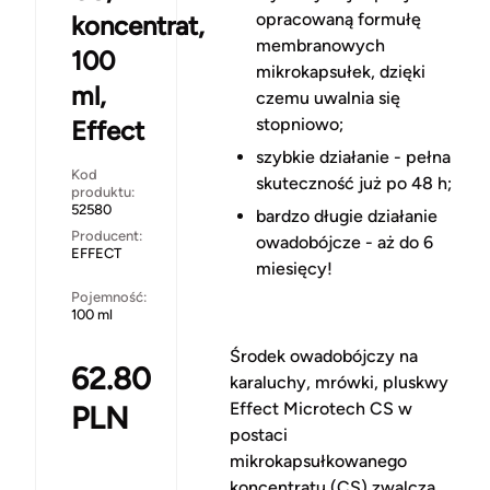
opracowaną formułę
koncentrat,
membranowych
100
mikrokapsułek, dzięki
ml,
czemu uwalnia się
stopniowo;
Effect
szybkie działanie - pełna
Kod
skuteczność już po 48 h;
produktu:
52580
bardzo długie działanie
Producent:
owadobójcze - aż do 6
EFFECT
miesięcy!
Pojemność:
100 ml
Środek owadobójczy na
62.80
karaluchy, mrówki, pluskwy
Effect Microtech CS w
PLN
postaci
mikrokapsułkowanego
koncentratu (CS) zwalcza