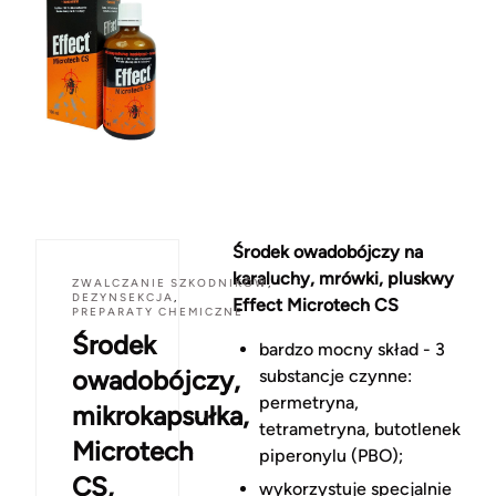
Środek owadobójczy na
karaluchy, mrówki, pluskwy
ZWALCZANIE SZKODNIKÓW
,
DEZYNSEKCJA
,
Effect Microtech CS
PREPARATY CHEMICZNE
Środek
bardzo mocny skład - 3
owadobójczy,
substancje czynne:
permetryna,
mikrokapsułka,
tetrametryna, butotlenek
Microtech
piperonylu (PBO);
CS,
wykorzystuje specjalnie