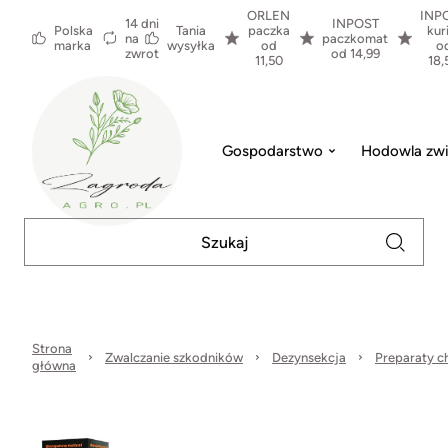
ORLEN
INP
14 dni
INPOST
Polska
Tania
paczka
kur
na
paczkomat
marka
wysyłka
od
o
zwrot
od 14,99
11,50
18,
Gospodarstwo
Hodowla zwi
Strona
Zwalczanie szkodników
Dezynsekcja
Preparaty c
główna