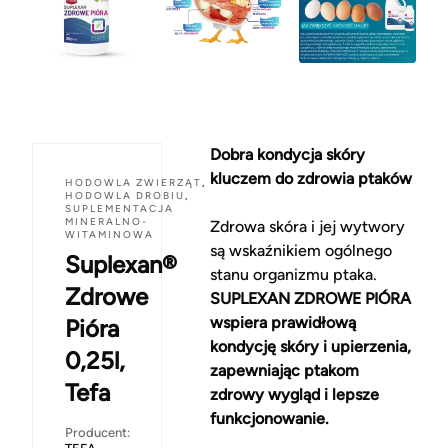
Dobra kondycja skóry
kluczem do zdrowia ptaków
HODOWLA ZWIERZĄT
,
HODOWLA DROBIU
,
SUPLEMENTACJA
MINERALNO-
Zdrowa skóra i jej wytwory
WITAMINOWA
są wskaźnikiem ogólnego
Suplexan®
stanu organizmu ptaka.
Zdrowe
SUPLEXAN ZDROWE PIÓRA
wspiera prawidłową
Pióra
kondycję skóry i upierzenia,
0,25l,
zapewniając ptakom
Tefa
zdrowy wygląd i lepsze
funkcjonowanie.
Producent: