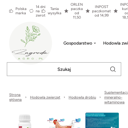
ORLEN
INP
14 dni
INPOST
Polska
Tania
paczka
kur
na
paczkomat
marka
wysyłka
od
o
zwrot
od 14,99
11,50
18,
Gospodarstwo
Hodowla zwi
Suplementacj
Strona
Hodowla zwierząt
Hodowla drobiu
mineralno-
główna
witaminowa