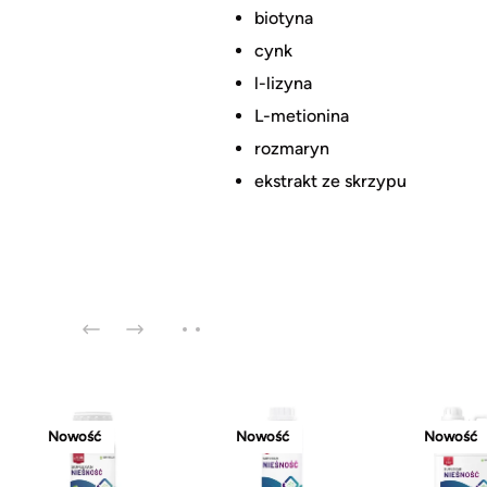
biotyna
cynk
l-lizyna
L-metionina
rozmaryn
ekstrakt ze skrzypu
Nowość
Nowość
Nowość