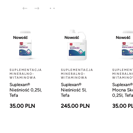
Nowość
Nowość
Nowość
SUPLEMENTACJA
SUPLEMENTACJA
SUPLEMEN
MINERALNO-
MINERALNO-
MINERALN
WITAMINOWA
WITAMINOWA
WITAMIN
Suplexan®
Suplexan®
Suplexan®
Nieśniość 0,25l,
Nieśniość 5l,
Mocna Sk
Tefa
Tefa
0,25l, Tef
35.00 PLN
245.00 PLN
35.00 P