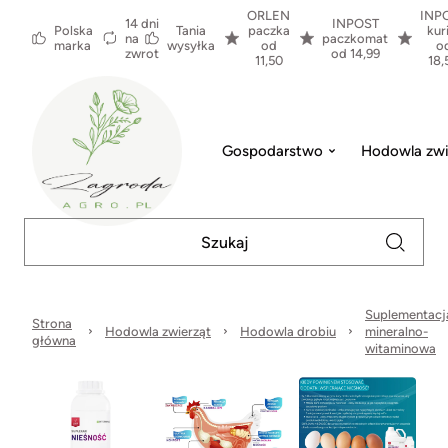
ORLEN
INP
14 dni
INPOST
Polska
Tania
paczka
kur
na
paczkomat
marka
wysyłka
od
o
zwrot
od 14,99
11,50
18,
Gospodarstwo
Hodowla zwi
Suplementacj
Strona
Hodowla zwierząt
Hodowla drobiu
mineralno-
główna
witaminowa