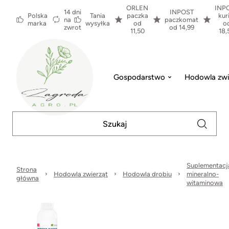
ORLEN
INP
14 dni
INPOST
Polska
Tania
paczka
kur
na
paczkomat
marka
wysyłka
od
o
zwrot
od 14,99
11,50
18,
Gospodarstwo
Hodowla zwi
Suplementacj
Strona
Hodowla zwierząt
Hodowla drobiu
mineralno-
główna
witaminowa