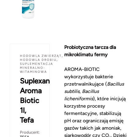
Probiotyczna tarcza dla
mikroklimatu fermy
HODOWLA ZWIERZĄT
,
HODOWLA DROBIU
,
SUPLEMENTACJA
MINERALNO-
AROMA-BIOTIC
WITAMINOWA
wykorzystuje bakterie
Suplexan
przetrwalnikujące (
Bacillus
Aroma
subtilis
,
Bacillus
licheniformis
), które inicjują
Biotic
korzystne procesy
1l,
fermentacyjne, stabilizują
Tefa
pH oraz ograniczają emisję
gazów takich jak amoniak,
Producent:
siarkowodór czy CO₂. Dzięki