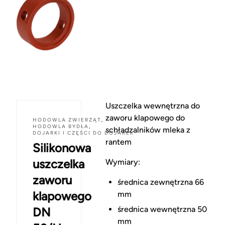
Uszczelka wewnętrzna do
zaworu klapowego do
HODOWLA ZWIERZĄT
,
HODOWLA BYDŁA
,
schładzalników mleka z
DOJARKI I CZĘŚCI DO DOJAREK
rantem
Silikonowa
uszczelka
Wymiary:
zaworu
średnica zewnętrzna 66
klapowego
mm
średnica wewnętrzna 50
DN
mm