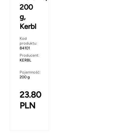
200
g,
Kerbl
Kod
produktu:
84101
Producent:
KERBL
Pojemność:
200 g
23.80
PLN