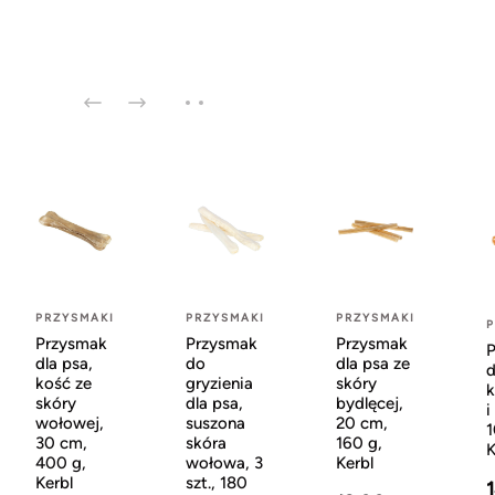
PRZYSMAKI
PRZYSMAKI
PRZYSMAKI
P
Przysmak
Przysmak
Przysmak
dla psa,
do
dla psa ze
d
kość ze
gryzienia
skóry
k
skóry
dla psa,
bydlęcej,
i
wołowej,
suszona
20 cm,
1
30 cm,
skóra
160 g,
K
400 g,
wołowa, 3
Kerbl
Kerbl
szt., 180