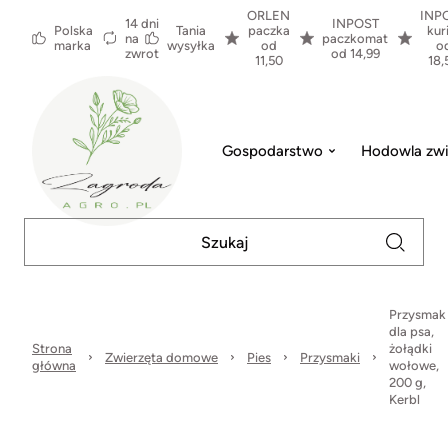
ORLEN
INP
14 dni
INPOST
Polska
Tania
paczka
kur
na
paczkomat
marka
wysyłka
od
o
zwrot
od 14,99
11,50
18,
Gospodarstwo
Hodowla zwi
Przysmak
dla psa,
Strona
żołądki
Zwierzęta domowe
Pies
Przysmaki
główna
wołowe,
200 g,
Kerbl