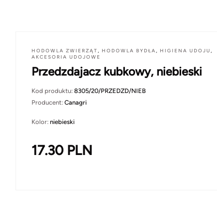
HODOWLA ZWIERZĄT
,
HODOWLA BYDŁA
,
HIGIENA UDOJU
,
AKCESORIA UDOJOWE
Przedzdajacz kubkowy, niebieski
Kod produktu:
8305/20/PRZEDZD/NIEB
Producent:
Canagri
Kolor:
niebieski
17.30
PLN