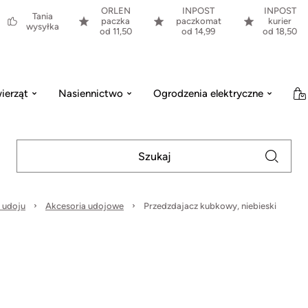
ORLEN
INPOST
INPOST
Tania
paczka
paczkomat
kurier
wysyłka
od 11,50
od 14,99
od 18,50
ierząt
Nasiennictwo
Ogrodzenia elektryczne
 udoju
Akcesoria udojowe
Przedzdajacz kubkowy, niebieski