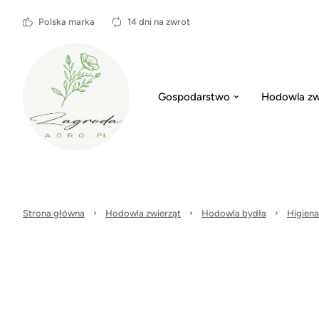
Polska marka
14 dni na zwrot
Gospodarstwo
Hodowla zw
Strona główna
Hodowla zwierząt
Hodowla bydła
Higiena