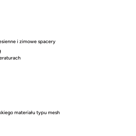
jesienne i zimowe spacery
ą
eraturach
kkiego materiału typu mesh