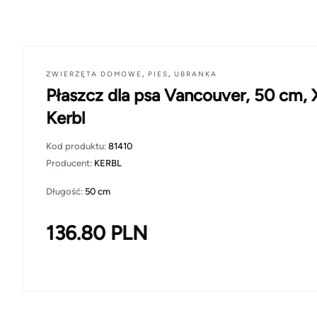
ZWIERZĘTA DOMOWE
,
PIES
,
UBRANKA
Płaszcz dla psa Vancouver, 50 cm, 
Kerbl
Kod produktu:
81410
Producent:
KERBL
Długość:
50 cm
136.80
PLN