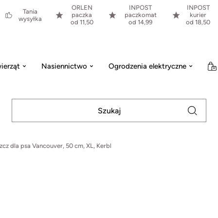
ORLEN
INPOST
INPOST
Tania
paczka
paczkomat
kurier
wysyłka
od 11,50
od 14,99
od 18,50
ierząt
Nasiennictwo
Ogrodzenia elektryczne
zcz dla psa Vancouver, 50 cm, XL, Kerbl