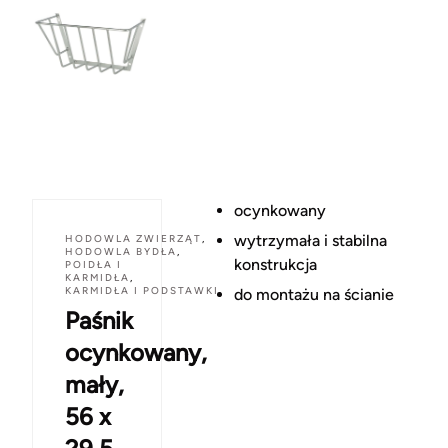
ocynkowany
wytrzymała i stabilna
HODOWLA ZWIERZĄT
,
HODOWLA BYDŁA
,
konstrukcja
POIDŁA I
KARMIDŁA
,
KARMIDŁA I PODSTAWKI
do montażu na ścianie
Paśnik
ocynkowany,
mały,
56 x