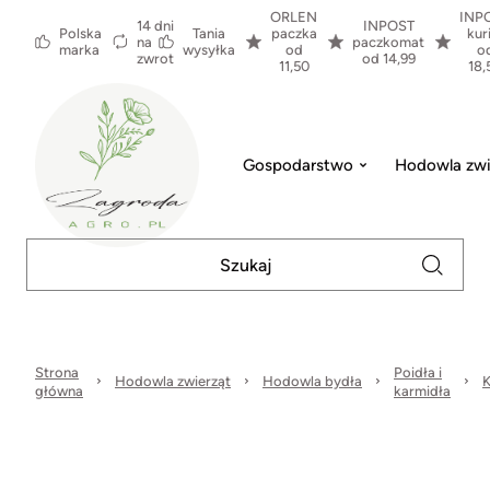
ORLEN
INP
14 dni
INPOST
Polska
Tania
paczka
kur
na
paczkomat
marka
wysyłka
od
o
zwrot
od 14,99
11,50
18,
Gospodarstwo
Hodowla zwi
Strona
Poidła i
Hodowla zwierząt
Hodowla bydła
K
główna
karmidła