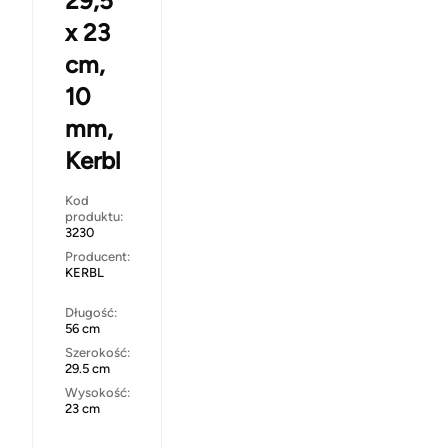
29,5
x 23
cm,
10
mm,
Kerbl
Kod
produktu:
3230
Producent:
KERBL
Długość:
56 cm
Szerokość:
29.5 cm
Wysokość:
23 cm