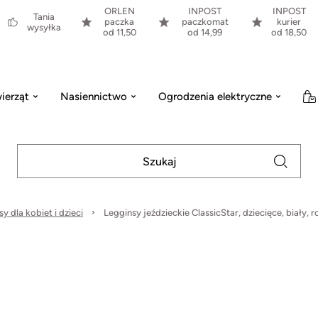
ORLEN
INPOST
INPOST
Tania
paczka
paczkomat
kurier
wysyłka
od 11,50
od 14,99
od 18,50
ierząt
Nasiennictwo
Ogrodzenia elektryczne
y dla kobiet i dzieci
Legginsy jeździeckie ClassicStar, dziecięce, biały, r