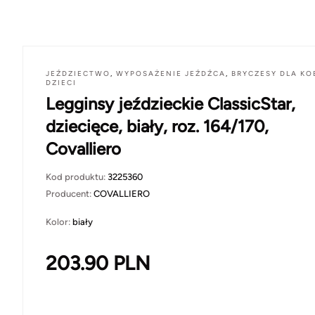
JEŹDZIECTWO
,
WYPOSAŻENIE JEŹDŹCA
,
BRYCZESY DLA KOB
DZIECI
Legginsy jeździeckie ClassicStar,
dziecięce, biały, roz. 164/170,
Covalliero
Kod produktu:
3225360
Producent:
COVALLIERO
Kolor:
biały
203.90
PLN