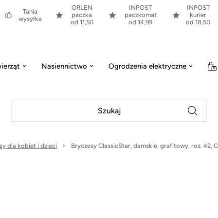
ORLEN
INPOST
INPOST
Tania
paczka
paczkomat
kurier
wysyłka
od 11,50
od 14,99
od 18,50
ierząt
Nasiennictwo
Ogrodzenia elektryczne
y dla kobiet i dzieci
Bryczesy ClassicStar, damskie, grafitowy, roz. 42, C