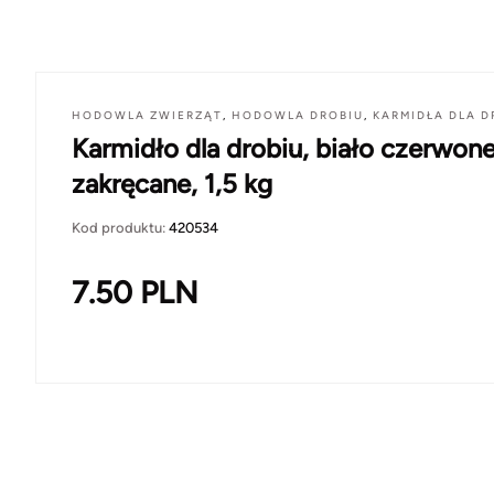
HODOWLA ZWIERZĄT
,
HODOWLA DROBIU
,
KARMIDŁA DLA D
Karmidło dla drobiu, biało czerwone
zakręcane, 1,5 kg
Kod produktu:
420534
7.50
PLN