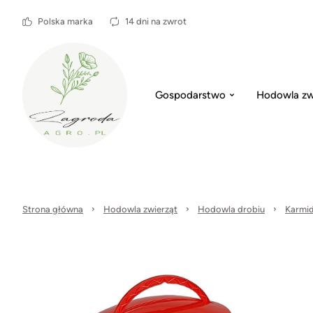
Polska marka
14 dni na zwrot
Gospodarstwo
Hodowla zw
Strona główna
Hodowla zwierząt
Hodowla drobiu
Karmid