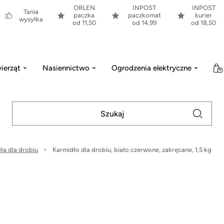
ORLEN
INPOST
INPOST
Tania
paczka
paczkomat
kurier
wysyłka
od 11,50
od 14,99
od 18,50
ierząt
Nasiennictwo
Ogrodzenia elektryczne
ła dla drobiu
Karmidło dla drobiu, biało czerwone, zakręcane, 1,5 kg