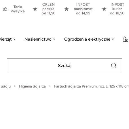
ORLEN
INPOST
INPOST
Tania
paczka
paczkomat
kurier
wysyłka
od 11,50
od 14,99
od 18,50
ierząt
Nasiennictwo
Ogrodzenia elektryczne
 udoju
Higiena dojarza
Fartuch dojarza Premium, roz. L, 125 x 118 c