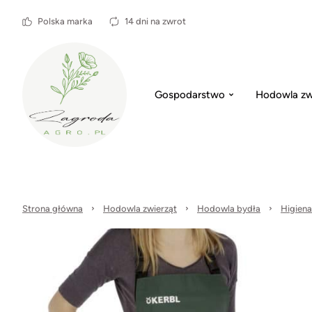
Polska marka
14 dni na zwrot
Gospodarstwo
Hodowla zw
Strona główna
Hodowla zwierząt
Hodowla bydła
Higiena