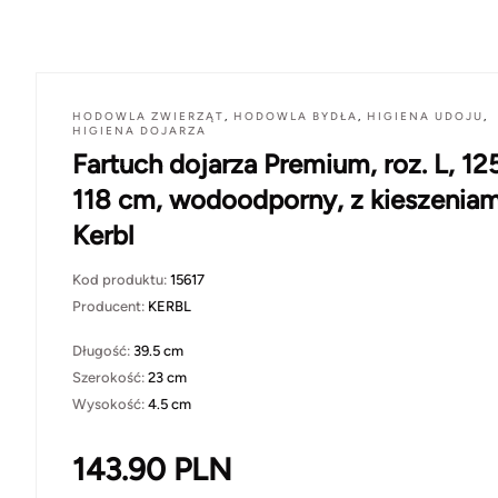
HODOWLA ZWIERZĄT
,
HODOWLA BYDŁA
,
HIGIENA UDOJU
,
HIGIENA DOJARZA
Fartuch dojarza Premium, roz. L, 12
118 cm, wodoodporny, z kieszeniam
Kerbl
Kod produktu:
15617
Producent:
KERBL
Długość:
39.5 cm
Szerokość:
23 cm
Wysokość:
4.5 cm
143.90
PLN