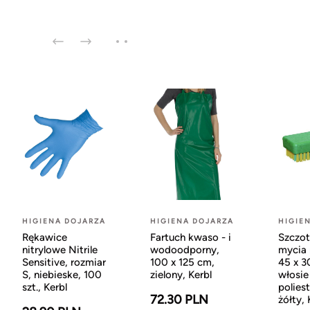
HIGIENA DOJARZA
HIGIENA DOJARZA
HIGIE
Rękawice
Fartuch kwaso - i
Szczot
nitrylowe Nitrile
wodoodporny,
mycia 
Sensitive, rozmiar
100 x 125 cm,
45 x 
S, niebieske, 100
zielony, Kerbl
włosie
szt., Kerbl
poliest
72.30 PLN
żółty, 