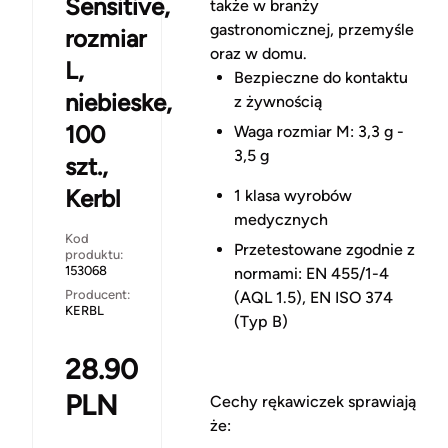
Sensitive,
także w branży
gastronomicznej, przemyśle
rozmiar
oraz w domu.
L,
Bezpieczne do kontaktu
niebieske,
z żywnością
100
Waga rozmiar M: 3,3 g -
3,5 g
szt.,
Kerbl
1 klasa wyrobów
medycznych
Kod
Przetestowane zgodnie z
produktu:
153068
normami: EN 455/1-4
Producent:
(AQL 1.5), EN ISO 374
KERBL
(Typ B)
28.90
PLN
Cechy rękawiczek sprawiają
że: