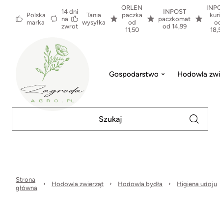
ORLEN
INP
14 dni
INPOST
Polska
Tania
paczka
kur
na
paczkomat
marka
wysyłka
od
o
zwrot
od 14,99
11,50
18,
Gospodarstwo
Hodowla zwi
Strona
Hodowla zwierząt
Hodowla bydła
Higiena udoju
główna