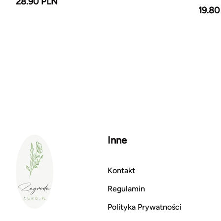
28.90 PLN
19.80
Inne
Kontakt
Regulamin
Polityka Prywatności