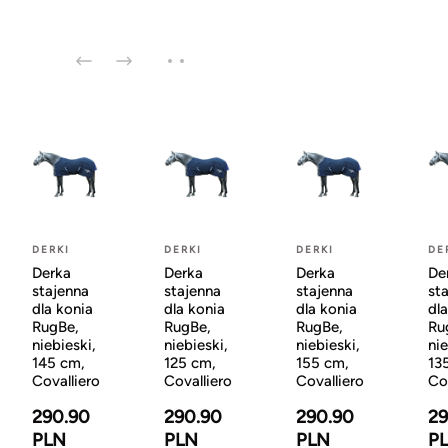
DERKI
DERKI
DERKI
DE
Derka
Derka
Derka
De
stajenna
stajenna
stajenna
st
dla konia
dla konia
dla konia
dl
RugBe,
RugBe,
RugBe,
Ru
niebieski,
niebieski,
niebieski,
nie
145 cm,
125 cm,
155 cm,
13
Covalliero
Covalliero
Covalliero
Co
290.90
290.90
290.90
29
PLN
PLN
PLN
P