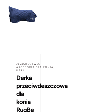
JEŹDZIECTWO
,
AKCESORIA DLA KONIA
,
DERKI
Derka
przeciwdeszczowa
dla
konia
RugBe