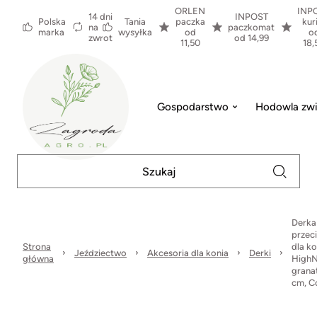
ORLEN
INP
14 dni
INPOST
Polska
Tania
paczka
kur
na
paczkomat
marka
wysyłka
od
o
zwrot
od 14,99
11,50
18,
Gospodarstwo
Hodowla zwi
Derka
przec
Strona
dla k
Jeździectwo
Akcesoria dla konia
Derki
główna
HighN
grana
cm, Co