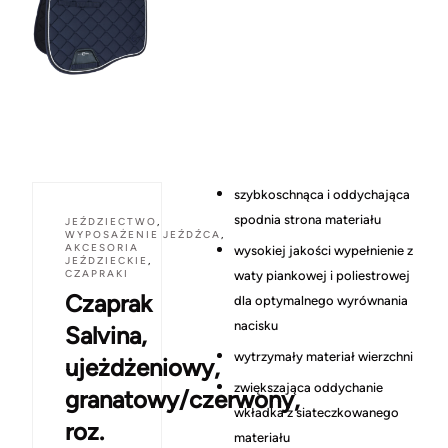
szybkoschnąca i oddychająca
spodnia strona materiału
JEŹDZIECTWO
,
WYPOSAŻENIE JEŹDŹCA
,
AKCESORIA
wysokiej jakości wypełnienie z
JEŹDZIECKIE
,
CZAPRAKI
waty piankowej i poliestrowej
Czaprak
dla optymalnego wyrównania
nacisku
Salvina,
wytrzymały materiał wierzchni
ujeżdżeniowy,
zwiększająca oddychanie
granatowy/czerwony,
wkładka z siateczkowanego
roz.
materiału