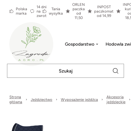
ORLEN
INP
14 dni
INPOST
Polska
Tania
paczka
kur
na
paczkomat
marka
wysyłka
od
o
zwrot
od 14,99
11,50
18,
Gospodarstwo
Hodowla zwi
Strona
Akcesoria
Jeździectwo
Wyposażenie jeźdźca
główna
jeździeckie