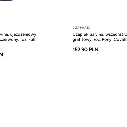
CZAPRAKI
vina, ujeżdżeniowy,
Czaprak Salvina, wszechstr
zerwony, roz. Full,
grafitowy, roz. Pony, Covall
152.90 PLN
LN