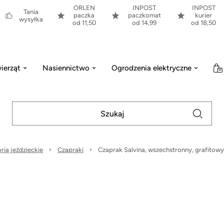
ORLEN
INPOST
INPOST
Tania
paczka
paczkomat
kurier
wysyłka
od 11,50
od 14,99
od 18,50
ierząt
Nasiennictwo
Ogrodzenia elektryczne
ria jeździeckie
Czapraki
Czaprak Salvina, wszechstronny, grafitowy, 