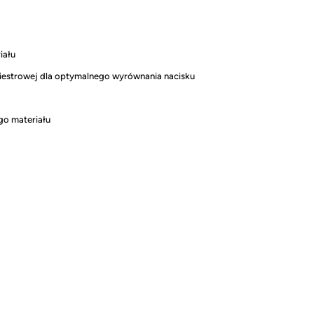
iału
oliestrowej dla optymalnego wyrównania nacisku
go materiału