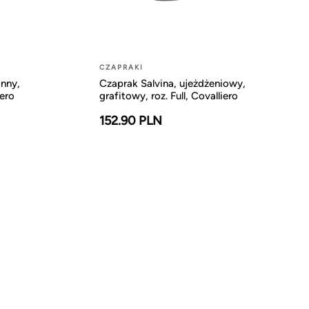
CZAPRAKI
onny,
Czaprak Salvina, ujeżdżeniowy,
iero
grafitowy, roz. Full, Covalliero
152.90 PLN