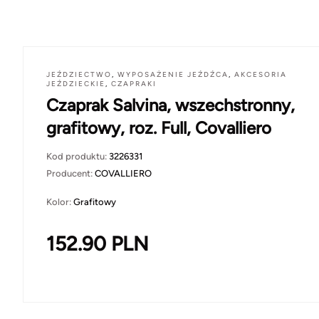
JEŹDZIECTWO
,
WYPOSAŻENIE JEŹDŹCA
,
AKCESORIA
JEŹDZIECKIE
,
CZAPRAKI
Czaprak Salvina, wszechstronny,
grafitowy, roz. Full, Covalliero
Kod produktu:
3226331
Producent:
COVALLIERO
Kolor:
Grafitowy
152.90
PLN