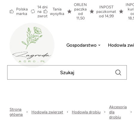
ORLEN
INP
14 dni
INPOST
Polska
Tania
paczka
kur
na
paczkomat
marka
wysyłka
od
o
zwrot
od 14,99
11,50
18,
Gospodarstwo
Hodowla zwi
Akcesoria
Strona
Hodowla zwierząt
Hodowla drobiu
dla
główna
drobiu