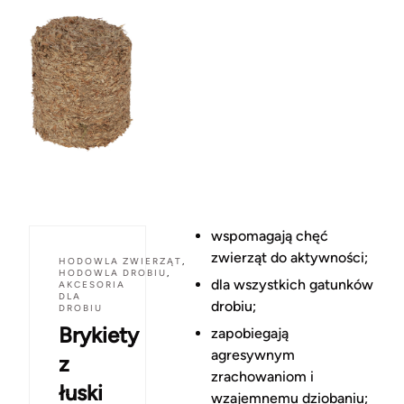
wspomagają chęć
zwierząt do aktywności;
HODOWLA ZWIERZĄT
,
HODOWLA DROBIU
,
dla wszystkich gatunków
AKCESORIA
DLA
drobiu;
DROBIU
Brykiety
zapobiegają
agresywnym
z
zrachowaniom i
łuski
wzajemnemu dziobaniu;