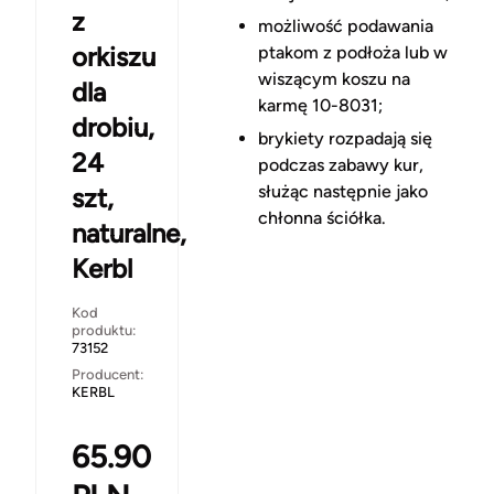
z
możliwość podawania
orkiszu
ptakom z podłoża lub w
wiszącym koszu na
dla
karmę 10-8031;
drobiu,
brykiety rozpadają się
24
podczas zabawy kur,
służąc następnie jako
szt,
chłonna ściółka.
naturalne,
Kerbl
Kod
produktu:
73152
Producent:
KERBL
65.90