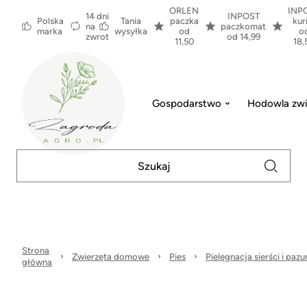
ORLEN
INP
14 dni
INPOST
Polska
Tania
paczka
kur
na
paczkomat
marka
wysyłka
od
o
zwrot
od 14,99
11,50
18,
Gospodarstwo
Hodowla zwi
Strona
Zwierzęta domowe
Pies
Pielęgnacja sierści i paz
główna