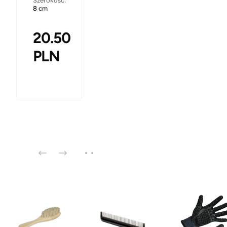
Szerokość:
8 cm
20.50
PLN