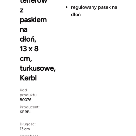
terierów
regulowany pasek na
z
dłoń
paskiem
na
dłoń,
13 x 8
cm,
turkusowe,
Kerbl
Kod
produktu:
80076
Producent:
KERBL
Długość:
13 cm