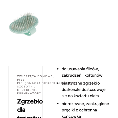
do usuwania filców,
zabrudzeń i kołtunów
ZWIERZĘTA DOMOWE
,
PIES
,
elastyczne zgrzebło
PIELĘGNACJA SIERŚCI I PAZURÓW
,
SZCZOTKI,
doskonale dostosowuje
GRZEBIENIE,
FURMINATORY
się do kształtu ciała
Zgrzebło
nierdzewne, zaokrąglone
dla
pręciki z ochronna
końcówka