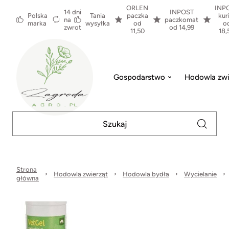
ORLEN
INP
14 dni
INPOST
Polska
Tania
paczka
kur
na
paczkomat
marka
wysyłka
od
o
zwrot
od 14,99
11,50
18,
Gospodarstwo
Hodowla zwi
Strona
Hodowla zwierząt
Hodowla bydła
Wycielanie
główna