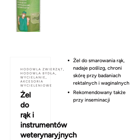
Żel do smarowania rąk,
nadaje poślizg, chroni
HODOWLA ZWIERZĄT
,
HODOWLA BYDŁA
,
skórę przy badaniach
WYCIELANIE
,
AKCESORIA
rektalnych i waginalnych
WYCIELENIOWE
Rekomendowany także
Żel
przy inseminacji
do
rąk i
instrumentów
weterynaryjnych