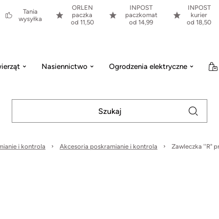
ORLEN
INPOST
INPOST
Tania
paczka
paczkomat
kurier
wysyłka
od 11,50
od 14,99
od 18,50
ierząt
Nasiennictwo
Ogrodzenia elektryczne
ianie i kontrola
Akcesoria poskramianie i kontrola
Zawleczka ''R" p