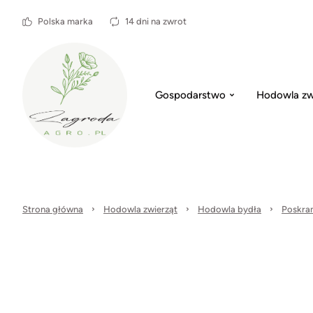
Polska marka
14 dni na zwrot
Gospodarstwo
Hodowla zw
Strona główna
Hodowla zwierząt
Hodowla bydła
Poskram