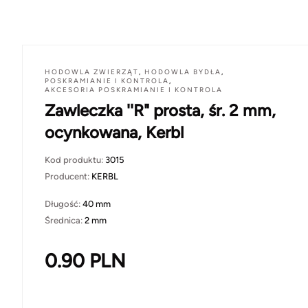
HODOWLA ZWIERZĄT
,
HODOWLA BYDŁA
,
POSKRAMIANIE I KONTROLA
,
AKCESORIA POSKRAMIANIE I KONTROLA
Zawleczka ''R" prosta, śr. 2 mm,
ocynkowana, Kerbl
Kod produktu:
3015
Producent:
KERBL
Długość:
40 mm
Średnica:
2 mm
0.90
PLN