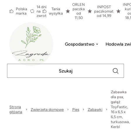
ORLEN
INP
14 dni
INPOST
Polska
Tania
paczka
kur
na
paczkomat
marka
wysyłka
od
o
zwrot
od 14,99
11,50
18,
Gospodarstwo
Hodowla zwi
Zabawka
dla psa,
gałąź
Strona
ToyFastic,
Zwierzęta domowe
Pies
Zabawki
główna
16 x 6,5 x
6,5 cm,
turkusowa,
Kerbl