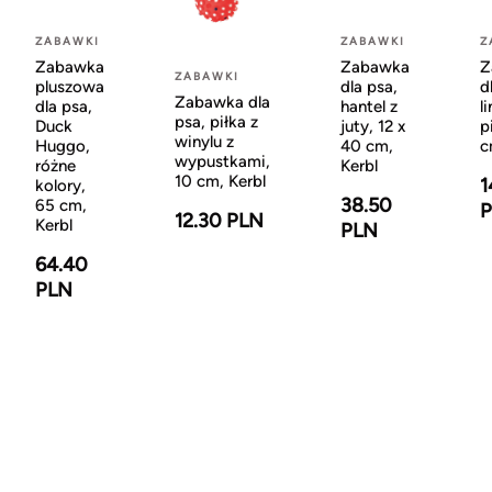
ZABAWKI
ZABAWKI
Z
Zabawka
Zabawka
Z
ZABAWKI
pluszowa
dla psa,
d
Zabawka dla
dla psa,
hantel z
l
psa, piłka z
Duck
juty, 12 x
p
winylu z
Huggo,
40 cm,
c
wypustkami,
różne
Kerbl
10 cm, Kerbl
1
kolory,
38.50
65 cm,
12.30 PLN
Kerbl
PLN
64.40
PLN