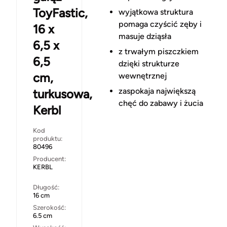
ToyFastic,
wyjątkowa struktura
pomaga czyścić zęby i
16 x
masuje dziąsła
6,5 x
z trwałym piszczkiem
6,5
dzięki strukturze
cm,
wewnętrznej
zaspokaja największą
turkusowa,
chęć do zabawy i żucia
Kerbl
Kod
produktu:
80496
Producent:
KERBL
Długość:
16 cm
Szerokość:
6.5 cm