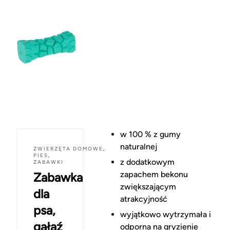
w 100 % z gumy
naturalnej
ZWIERZĘTA DOMOWE
,
PIES
,
z dodatkowym
ZABAWKI
zapachem bekonu
Zabawka
zwiększającym
dla
atrakcyjność
psa,
wyjątkowo wytrzymała i
gałąź
odporna na gryzienie