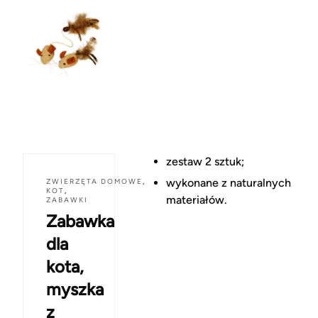
zestaw 2 sztuk;
wykonane z naturalnych
ZWIERZĘTA DOMOWE
,
KOT
,
materiałów.
ZABAWKI
Zabawka
dla
kota,
myszka
z