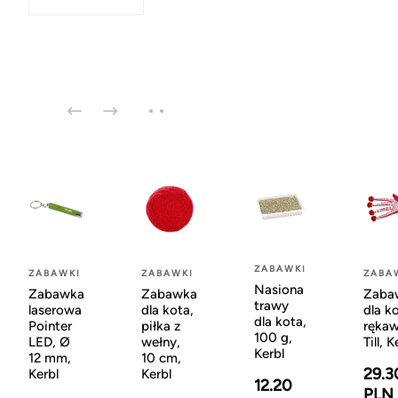
ZABAWKI
ZABAWKI
ZABAWKI
ZABA
Nasiona
Zabawka
Zabawka
Zaba
trawy
laserowa
dla kota,
dla k
dla kota,
Pointer
piłka z
rękaw
100 g,
LED, Ø
wełny,
Till, K
Kerbl
12 mm,
10 cm,
29.3
Kerbl
Kerbl
12.20
PLN