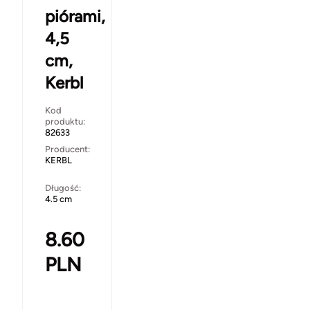
piórami,
4,5
cm,
Kerbl
Kod
produktu:
82633
Producent:
KERBL
Długość:
4.5 cm
8.60
PLN