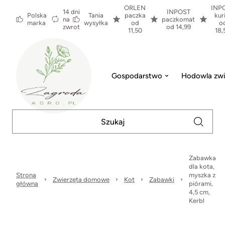
ORLEN
INP
14 dni
INPOST
Polska
Tania
paczka
kur
na
paczkomat
marka
wysyłka
od
o
zwrot
od 14,99
11,50
18,
Gospodarstwo
Hodowla zwi
Zabawka
dla kota,
Strona
myszka z
Zwierzęta domowe
Kot
Zabawki
główna
piórami,
4,5 cm,
Kerbl