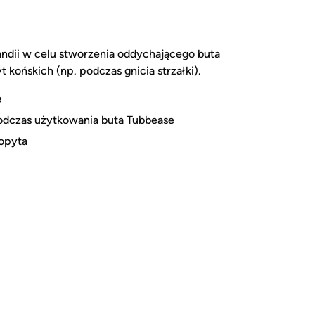
ndii w celu stworzenia oddychającego buta
końskich (np. podczas gnicia strzałki).
e
podczas użytkowania buta Tubbease
kopyta