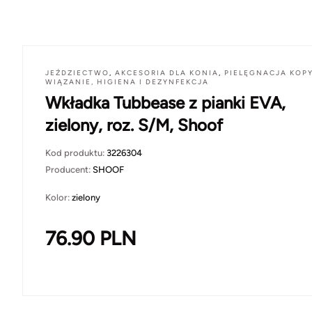
JEŹDZIECTWO
,
AKCESORIA DLA KONIA
,
PIELĘGNACJA KOP
WIĄZANIE, HIGIENA I DEZYNFEKCJA
Wkładka Tubbease z pianki EVA,
zielony, roz. S/M, Shoof
Kod produktu:
3226304
Producent:
SHOOF
Kolor:
zielony
76.90
PLN