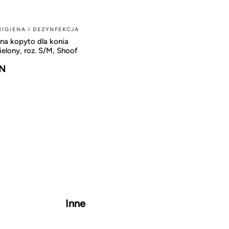
HIGIENA I DEZYNFEKCJA
na kopyto dla konia
ielony, roz. S/M, Shoof
LN
Inne