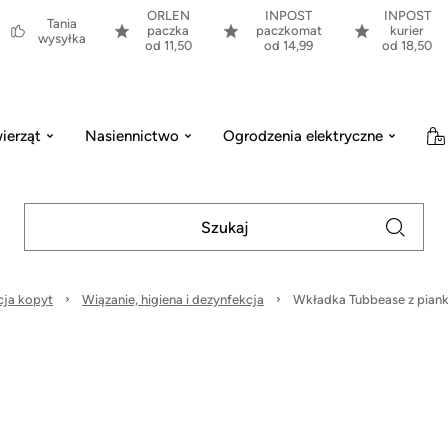
ORLEN
INPOST
INPOST
Tania
paczka
paczkomat
kurier
wysyłka
od 11,50
od 14,99
od 18,50
ierząt
Nasiennictwo
Ogrodzenia elektryczne
cja kopyt
Wiązanie, higiena i dezynfekcja
Wkładka Tubbease z pianki