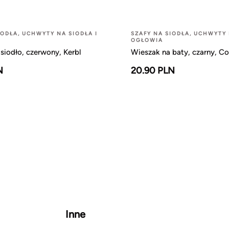
IODŁA, UCHWYTY NA SIODŁA I
SZAFY NA SIODŁA, UCHWYTY 
OGŁOWIA
siodło, czerwony, Kerbl
Wieszak na baty, czarny, Cov
N
20.90 PLN
Inne