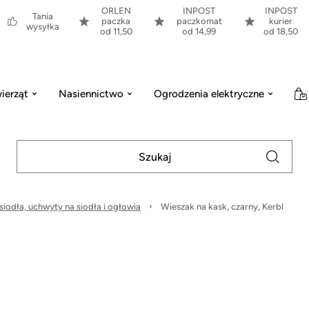
ORLEN
INPOST
INPOST
Tania
paczka
paczkomat
kurier
wysyłka
od 11,50
od 14,99
od 18,50
ierząt
Nasiennictwo
Ogrodzenia elektryczne
siodła, uchwyty na siodła i ogłowia
Wieszak na kask, czarny, Kerbl