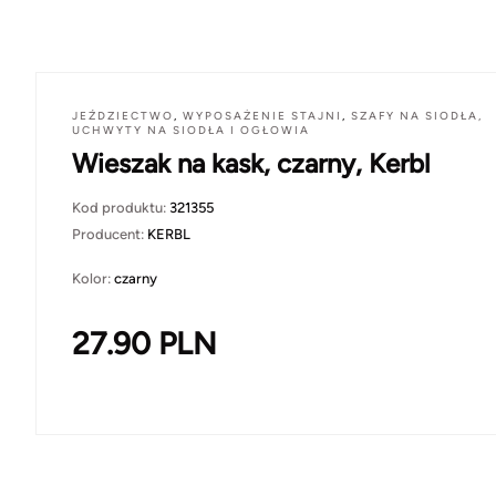
JEŹDZIECTWO
,
WYPOSAŻENIE STAJNI
,
SZAFY NA SIODŁA,
UCHWYTY NA SIODŁA I OGŁOWIA
Wieszak na kask, czarny, Kerbl
Kod produktu:
321355
Producent:
KERBL
Kolor:
czarny
27.90
PLN