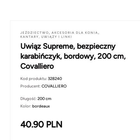
JEŹDZIECTWO
,
AKCESORIA DLA KONIA
,
KANTARY, UWIĄZY I LINKI
Uwiąz Supreme, bezpieczny
karabińczyk, bordowy, 200 cm,
Covalliero
Kod produktu:
328240
Producent:
COVALLIERO
Długość:
200 cm
Kolor:
bordeaux
40.90
PLN