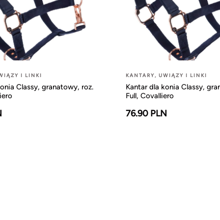
IĄZY I LINKI
KANTARY, UWIĄZY I LINKI
konia Classy, granatowy, roz.
Kantar dla konia Classy, gra
iero
Full, Covalliero
N
76.90 PLN