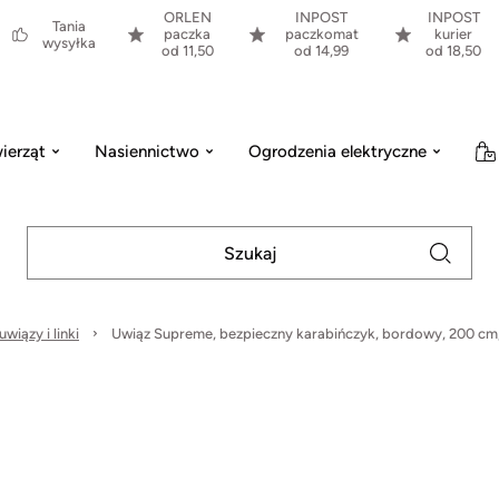
ORLEN
INPOST
INPOST
Tania
paczka
paczkomat
kurier
wysyłka
od 11,50
od 14,99
od 18,50
ierząt
Nasiennictwo
Ogrodzenia elektryczne
uwiązy i linki
Uwiąz Supreme, bezpieczny karabińczyk, bordowy, 200 cm,