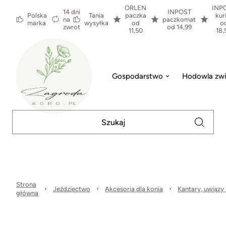
ORLEN
INP
14 dni
INPOST
Polska
Tania
paczka
kur
na
paczkomat
marka
wysyłka
od
o
zwrot
od 14,99
11,50
18,
Gospodarstwo
Hodowla zwi
Strona
Jeździectwo
Akcesoria dla konia
Kantary, uwiązy i
główna