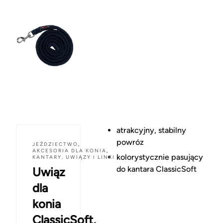
atrakcyjny, stabilny
powróz
JEŹDZIECTWO
,
AKCESORIA DLA KONIA
,
kolorystycznie pasujący
KANTARY, UWIĄZY I LINKI
do kantara ClassicSoft
Uwiąz
dla
konia
ClassicSoft,