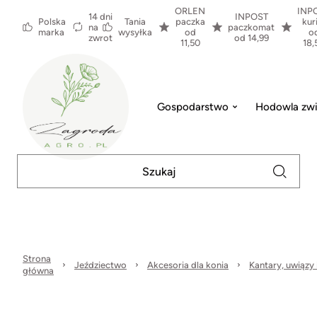
ORLEN
INP
14 dni
INPOST
Polska
Tania
paczka
kur
na
paczkomat
marka
wysyłka
od
o
zwrot
od 14,99
11,50
18,
Gospodarstwo
Hodowla zwi
Strona
Jeździectwo
Akcesoria dla konia
Kantary, uwiązy i
główna