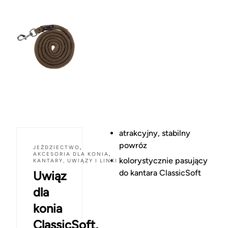
atrakcyjny, stabilny
powróz
JEŹDZIECTWO
,
AKCESORIA DLA KONIA
,
kolorystycznie pasujący
KANTARY, UWIĄZY I LINKI
do kantara ClassicSoft
Uwiąz
dla
konia
ClassicSoft,