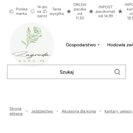
ORLEN
INP
14 dni
INPOST
Polska
Tania
paczka
kur
na
paczkomat
marka
wysyłka
od
o
zwrot
od 14,99
11,50
18,
Gospodarstwo
Hodowla zwi
Strona
Jeździectwo
Akcesoria dla konia
Kantary, uwiązy i
główna