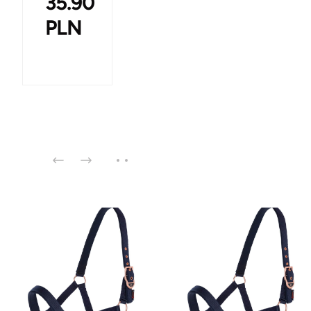
35.90
PLN