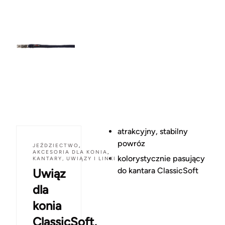
atrakcyjny, stabilny
powróz
JEŹDZIECTWO
,
AKCESORIA DLA KONIA
,
kolorystycznie pasujący
KANTARY, UWIĄZY I LINKI
do kantara ClassicSoft
Uwiąz
dla
konia
ClassicSoft,