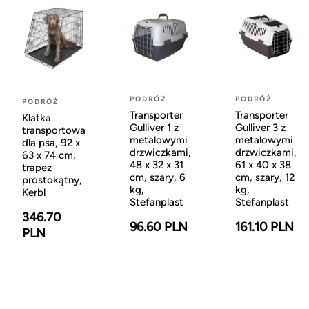
PODRÓŻ
PODRÓŻ
PODRÓŻ
Transporter
Transporter
Klatka
Gulliver 1 z
Gulliver 3 z
transportowa
metalowymi
metalowymi
dla psa, 92 x
drzwiczkami,
drzwiczkami,
63 x 74 cm,
48 x 32 x 31
61 x 40 x 38
trapez
cm, szary, 6
cm, szary, 12
prostokątny,
kg,
kg,
Kerbl
Stefanplast
Stefanplast
346.70
96.60 PLN
161.10 PLN
PLN