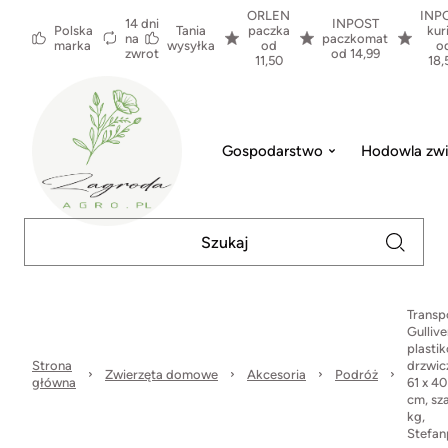
ORLEN
INP
14 dni
INPOST
Polska
Tania
paczka
kur
na
paczkomat
marka
wysyłka
od
o
zwrot
od 14,99
11,50
18,
Gospodarstwo
Hodowla zwi
Transp
Gullive
plasti
Strona
drzwic
Zwierzęta domowe
Akcesoria
Podróż
główna
61 x 40
cm, sza
kg,
Stefan