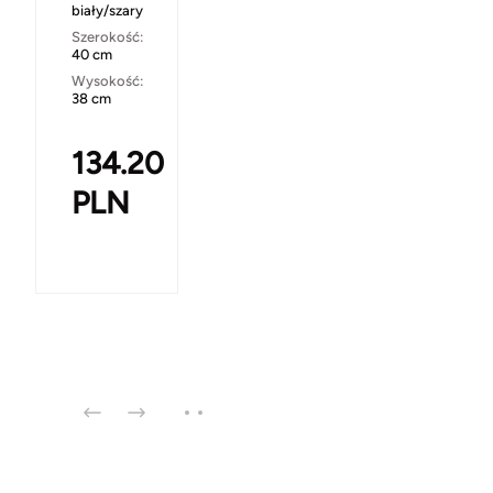
biały/szary
Szerokość:
40 cm
Wysokość:
38 cm
134.20
PLN