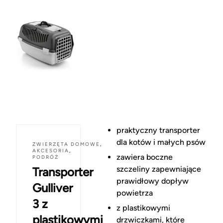
praktyczny transporter
dla kotów i małych psów
ZWIERZĘTA DOMOWE
,
AKCESORIA
,
zawiera boczne
PODRÓŻ
szczeliny zapewniające
Transporter
prawidłowy dopływ
Gulliver
powietrza
3 z
z plastikowymi
plastikowymi
drzwiczkami, które