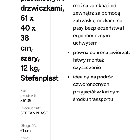
można zamknąć od
drzwiczkami,
zewnątrz za pomocą
61 x
zatrzasku, oczkami na
40 x
pasy bezpieczeństwa i
ergonomicznym
38
uchwytem
cm,
pewna ochrona zwierząt,
szary,
łatwy montaż i
12 kg,
czyszczenie
Stefanplast
idealny na podróż
czworonożnych
Kod
przyjaciół w każdym
produktu:
środku transportu
86109
Producent:
STEFANPLAST
Długość:
61 cm
Kolor: