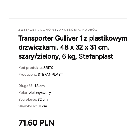
ZWIERZĘTA DOMOWE
,
AKCESORIA
,
PODRÓŻ
Transporter Gulliver 1 z plastikowym
drzwiczkami, 48 x 32 x 31 cm,
szary/zielony, 6 kg, Stefanplast
Kod produktu:
86170
Producent:
STEFANPLAST
Długość:
48 cm
Kolor:
zielony/szary
Szerokość:
32 cm
Wysokość:
31 cm
71.60
PLN