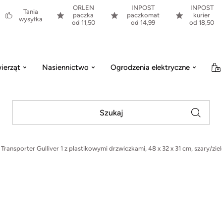
ORLEN
INPOST
INPOST
Tania
paczka
paczkomat
kurier
wysyłka
od 11,50
od 14,99
od 18,50
ierząt
Nasiennictwo
Ogrodzenia elektryczne
Transporter Gulliver 1 z plastikowymi drzwiczkami, 48 x 32 x 31 cm, szary/zie