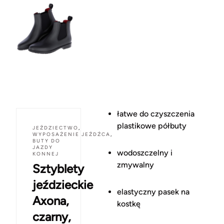
łatwe do czyszczenia
plastikowe półbuty
JEŹDZIECTWO
,
WYPOSAŻENIE JEŹDŹCA
,
BUTY DO
JAZDY
wodoszczelny i
KONNEJ
zmywalny
Sztyblety
jeździeckie
elastyczny pasek na
Axona,
kostkę
czarny,