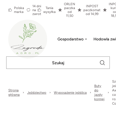
ORLEN
INP
14 dni
INPOST
Polska
Tania
paczka
kur
na
paczkomat
marka
wysyłka
od
o
zwrot
od 14,99
11,50
18,
Gospodarstwo
Hodowla zwi
Sz
Buty
je
Strona
do
Ax
Jeździectwo
Wyposażenie jeźdźca
główna
jazdy
cz
konnej
ro
Co