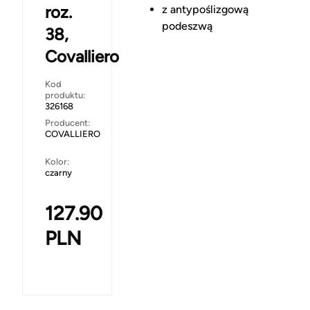
roz.
z antypoślizgową
podeszwą
38,
Covalliero
Kod
produktu:
326168
Producent:
COVALLIERO
Kolor:
czarny
127.90
PLN