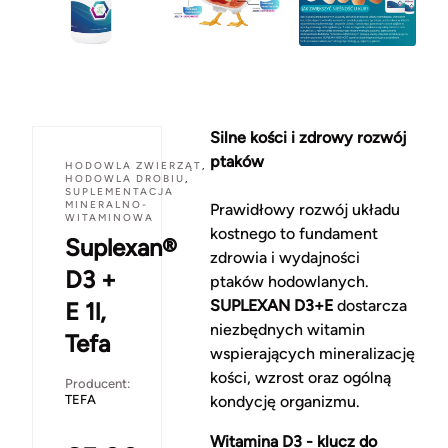
Silne kości i zdrowy rozwój
ptaków
HODOWLA ZWIERZĄT
,
HODOWLA DROBIU
,
SUPLEMENTACJA
MINERALNO-
Prawidłowy rozwój układu
WITAMINOWA
kostnego to fundament
Suplexan®
zdrowia i wydajności
D3 +
ptaków hodowlanych.
SUPLEXAN D3+E
dostarcza
E 1l,
niezbędnych witamin
Tefa
wspierających mineralizację
kości, wzrost oraz ogólną
Producent:
TEFA
kondycję organizmu.
Witamina D3 - klucz do