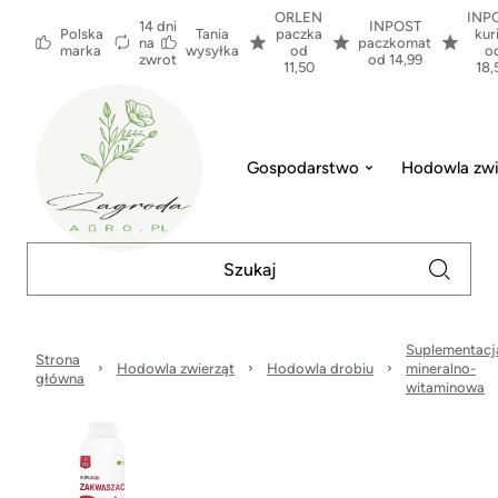
ORLEN
INP
14 dni
INPOST
Polska
Tania
paczka
kur
na
paczkomat
marka
wysyłka
od
o
zwrot
od 14,99
11,50
18,
Gospodarstwo
Hodowla zwi
Suplementacj
Strona
Hodowla zwierząt
Hodowla drobiu
mineralno-
główna
witaminowa