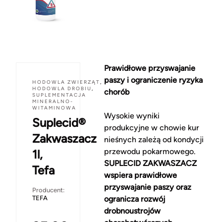
Prawidłowe przyswajanie
paszy i ograniczenie ryzyka
HODOWLA ZWIERZĄT
,
HODOWLA DROBIU
,
chorób
SUPLEMENTACJA
MINERALNO-
WITAMINOWA
Wysokie wyniki
Suplecid®
produkcyjne w chowie kur
Zakwaszacz
nieśnych zależą od kondycji
przewodu pokarmowego.
1l,
SUPLECID ZAKWASZACZ
Tefa
wspiera prawidłowe
przyswajanie paszy oraz
Producent:
TEFA
ogranicza rozwój
drobnoustrojów