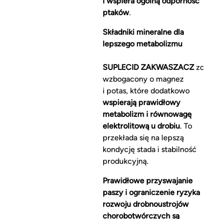
i wspiera ogólną odporność
ptaków
.
Składniki mineralne dla
lepszego metabolizmu
SUPLECID ZAKWASZACZ
został
wzbogacony o magnez
i potas, które dodatkowo
wspierają prawidłowy
metabolizm i równowagę
elektrolitową u drobiu
. To
przekłada się na lepszą
kondycję stada i stabilność
produkcyjną.
Prawidłowe przyswajanie
paszy i ograniczenie ryzyka
rozwoju drobnoustrojów
chorobotwórczych są